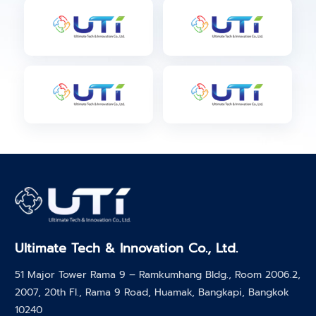
Ultimate Tech & Innovation Co., Ltd.
51 Major Tower Rama 9 – Ramkumhang Bldg., Room 2006.2,
2007, 20th Fl., Rama 9 Road, Huamak, Bangkapi, Bangkok
10240