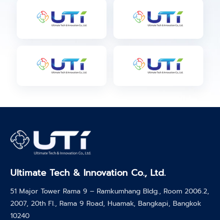
Ultimate Tech & Innovation Co., Ltd.
51 Major Tower Rama 9 – Ramkumhang Bldg., Room 2006.2,
2007, 20th Fl., Rama 9 Road, Huamak, Bangkapi, Bangkok
10240